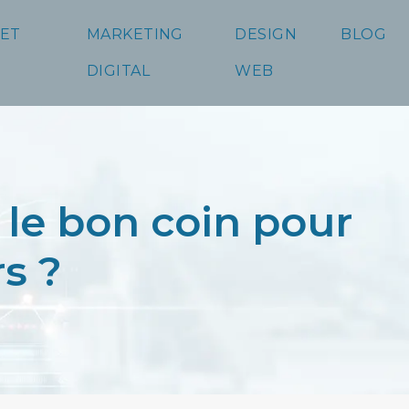
 ET
MARKETING
DESIGN
BLOG
DIGITAL
WEB
le bon coin pour
rs ?