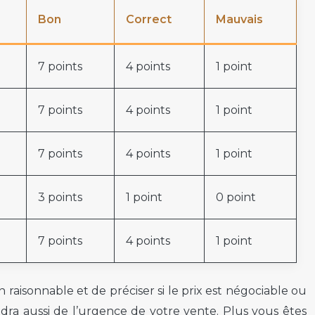
Bon
Correct
Mauvais
7 points
4 points
1 point
7 points
4 points
1 point
7 points
4 points
1 point
3 points
1 point
0 point
7 points
4 points
1 point
 raisonnable et de préciser si le prix est négociable ou
ndra aussi de l’urgence de votre vente. Plus vous êtes