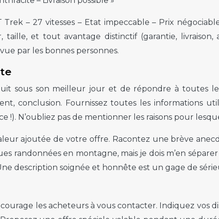
thracite – Livraison possible »
TT Trek – 27 vitesses – Etat impeccable – Prix négociable
aille, et tout avantage distinctif (garantie, livraison,
vue par les bonnes personnes.
nte
oduit sous son meilleur jour et de répondre à toutes l
nt, conclusion. Fournissez toutes les informations util
e !). N’oubliez pas de mentionner les raisons pour lesque
aleur ajoutée de votre offre. Racontez une brève anecd
es randonnées en montagne, mais je dois m’en séparer po
 Une description soignée et honnête est un gage de série
courage les acheteurs à vous contacter. Indiquez vos di