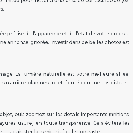
limitée pour inciter à une prise de contact rapide (ex:
s.
 précise de l’apparence et de l’état de votre produit.
une annonce ignorée. Investir dans de belles photos est
ge. La lumière naturelle est votre meilleure alliée.
z un arrière-plan neutre et épuré pour ne pas distraire
jet, puis zoomez sur les détails importants (finitions,
rayures, usure) en toute transparence. Cela évitera les
e pour ajuster la luminosité et le contraste.