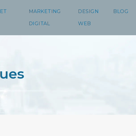
 ET
MARKETING
DESIGN
BLOG
DIGITAL
WEB
ques