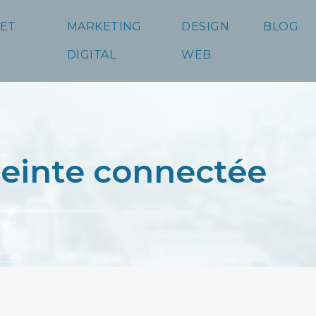
 ET
MARKETING
DESIGN
BLOG
DIGITAL
WEB
ceinte connectée