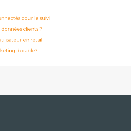
onnectés pour le suivi
 données clients ?
ilisateur en retail
rketing durable?