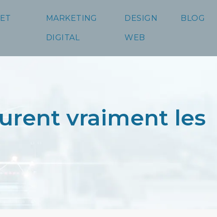
 ET
MARKETING
DESIGN
BLOG
DIGITAL
WEB
urent vraiment les